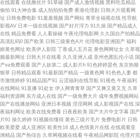
在线观看
在线撸丝片
91草碰
国产成人激情视频
黑料吃瓜精品
偷拍
91大神合集
成人拍拍拍免费
香港伦理剧
日韩大片观看网
冻大香蕉 亚洲综合另类 国产午夜精品福利 日韩三级片AV网 91AV狼友社 超
址
日韩免费电影
91羞羞视频
国产网站
青草全福视在线
性导航
影视AV
日本一级在线视频
国产好片浮力
91久操
国产精品成人
碰免费91 久草99 日日撸日日操 激情综合绯色 自拍超碰人人 韩国超碰av 青
在线
精品免费看
人人看操碰
午夜伦理电影网
久久国自产拍精品
高清乱码0
国产欧美
日韩三级黄色A片
伦理电影亚洲国产
福利
青草视频导航 91网址在线视频 国产91黑丝 日韩一级视频 91偷拍网123 国产
姬黄色网址
欧美伊人影院
丁香成人五月花
黄色网网址女
久草视
频最新网址
日韩大片在线看
久久亚洲人成
亚州色图乱伦小说
国
精品成人网站 69福利社在线 久久逼久久逼em 91大片在线观看 大香蕉AV在
产va免费观看
国产人妖第二
成人影片h
91色婷婷瑟色
东京热狠
狠草
日韩精品观看
91最新国产精品
一级黄色网
91色色人妻
都
线 日韩欧美h 99在线欧美视频 国产一二av 欧洲亚洲日本 伊人网香蕉 香蕉自
市激情婷婷
91精品国产91
云涩福利在线导航
91视色
午夜福利
在线网站
91直播
91处女
伊人网青青草
国产又爽又黄又无
久草
拍网 美女性爱AV 五月天com 黑丝导航 三级国产在线 97超碰人妻自慰 伦理
福利资源网
东方成人在线
国产一级免费大片
成年免费视频网站
国产在线播放网站
亚洲日本视频
淫淫网网
成人影视国产在线
深
肏屄视频在线 亚州性在线 超碰情趣av 另类成人专区 超碰人妻在线 三级黄色
夜福利网址
欧美在线免费看
日夜夜欧美
国产大片中文字幕
国产
片91
操久婷婷
91视频你懂得
黄色三级片毛片
免费电影片
日韩
视频 91视频在线观看 国产色婷婷导航 五月四房色播婷婷 福利av国产 免费成
欧美爱爱
成人亚洲区
欧美性16
成人色情黄片在线
在线观看亚
洲精品
国产热综合
久草网视频在线看
午夜精品网影院
伦理片完
人毛片 午夜免费大片 AV新入口 午夜小视频在线 韩国免费AV网 91免费 欧美