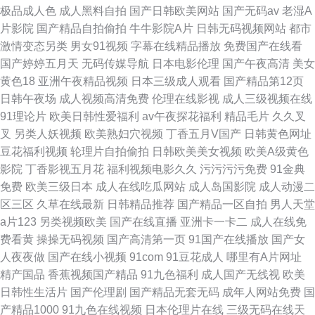
极品成人色
成人黑料自拍
国产日韩欧美网站
国产无码av
老湿A
片影院
国产精品自拍偷拍
牛牛影院A片
日韩无码视频网站
都市
激情变态另类
男女91视频
字幕在线精品播放
免费国产在线看
国产婷婷五月天
无码传媒导航
日本电影伦理
国产午夜高清
美女
黄色18
亚洲午夜精品视频
日本三级成人观看
国产精品第12页
日韩午夜场
成人视频高清免费
伦理在线影视
成人三级视频在线
91理论片
欧美日韩性爱福利
av午夜探花福利
精品毛片
久久叉
叉
另类人妖视频
欧美熟妇穴视频
丁香五月V国产
日韩黄色网址
豆花福利视频
轮理片自拍偷拍
日韩欧美美女视频
欧美A级黄色
影院
丁香影视五月花
福利视频电影久久
污污污污免费
91金典
免费
欧美三级日本
成人在线吃瓜网站
成人岛国影院
成人动漫二
区三区
久草在线最新
日韩精品推荐
国产精品一区自拍
男人天堂
a片123
另类视频欧美
国产在线直播
亚洲卡一卡二
成人在线免
费看黄
操操无码视频
国产高清第一页
91国产在线播放
国产女
人夜夜做
国产在线小视频
91com
91豆花成人
哪里有A片网址
精产国品
香蕉视频国产精品
91九色福利
成人国产无线视
欧美
日韩性生活片
国产伦理剧
国产精品无套无码
成年人网站免费
国
产精品1000
91九色在线视频
日本伦理片在线
三级无码在线天