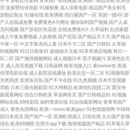
不卡
加勒比性爱网
青草国产在线视频
亚洲国产精品导航
欧美色
淫
波多野结依电影
91狠狠撸
成人深夜电影
精品国产美女剃毛
第五页 午夜影院毛片 欧美成人AB 伊人成人在线观看 国产深夜福利 久久婷婷
加勒比熟女
91碰在线
欧美裸模
萌白酱国产一区
美国一级AV
国
产人在线成免费
免费黄色A片网址
微拍福利国产视频
国产人成
91 户外漏出 91豆花成人社区 狠狠撸在线网站 91网址 久草在线免费色站 亚
无码视频
国产原创区色花堂
在线免费黄A片
久草福利
乱伦家庭
成人午夜免费视频
人妖射精
国产屁屁
国产精品天干天
国产精品
洲欧美日韩成人 国内精品内射 日韩激情网址 91白丝白虎 avtt五月婷婷 美女
午夜一区
中文字幕无码人妻
日本不卡二区
国产日韩91
久草福
利视频网
91日日夜夜91
超碰碰天天操
91草草酒店视频
韩日一
极品探花 深夜看片 91传媒免费看 影音先锋色情电影 www99肏 a黄在线看
区二区
国产激情视频网站
成人视频日本
茄子视频污
亚洲色欲天
天
成人丝瓜视频下载
日韩逼网
精东传媒入口
黄wwww色
香港
国产天天操天天干 日韩一一 91真人视频 国产日韩欧美黄色 婷婷www 91蜜
伦理电影在线
成人影院在线播放
欧美足交一区二区
91视频电影
另类四虎
亚洲东京热
国产不卡在线
91九色视频
日本天堂视频
桃麻豆 福利导航av 九一精品123区 人人超碰在线 91午夜色色 国产视频一二
导航
日本三级光棍影院
91大神精品
欧美怡红院院二区
爱豆传
媒观看网站
综合日韩欧美
草逼网首页
国产日韩精品91
91视频
三四 麻豆福利导航 深夜AV网 超碰电影院 欧美日韩一色哟哟 天天射综合 91
网站在线
69性影院
福利资源在线
91自拍最新网址
青青草国产
成人
黄色岛国网站
欧美一xxxxx
欧美gayv
91色情激情网
中国韩
变态网站 a精品小视频 91网站熊猫 黄色A片精品福利 欧美另类视频 深夜无
国日本高清
国产国产一区
亚洲欧洲成人
日韩在线
久久国产影视
综合
欧美69潮喷
伦理片app下载
激情视频国产精品
91草莓久草
码福利视频 韩国美女AV导航 色偷拍网 中日韩欧成人网址 变态91 韩国电影