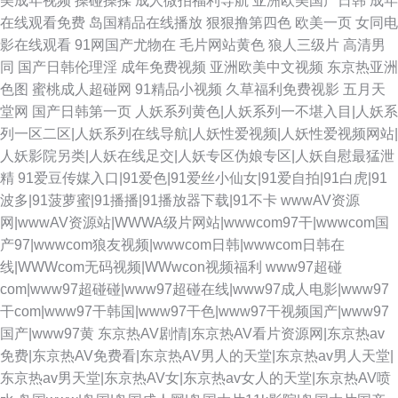
美成年视频
操碰操揉
成人微拍福利导航
亚洲欧美国产日韩
成年
在线观看免费
岛国精品在线播放
狠狠撸第四色
欧美一页
女同电
影在线观看
91网国产尤物在
毛片网站黄色
狼人三级片
高清男
同
国产日韩伦理淫
成年免费视频
亚洲欧美中文视频
东京热亚洲
色图
蜜桃成人超碰网
91精品小视频
久草福利免费视影
五月天
堂网
国产日韩第一页
人妖系列黄色|人妖系列一不堪入目|人妖系
列一区二区|人妖系列在线导航|人妖性爱视频|人妖性爱视频网站|
人妖影院另类|人妖在线足交|人妖专区伪娘专区|人妖自慰最猛泄
精
91爱豆传媒入口|91爱色|91爱丝小仙女|91爱自拍|91白虎|91
波多|91菠萝蜜|91播播|91播放器下载|91不卡
wwwAV资源
网|wwwAV资源站|WWWA级片网站|wwwcom97干|wwwcom国
产97|wwwcom狼友视频|wwwcom日韩|wwwcom日韩在
线|WWWcom无码视频|WWwcon视频福利
www97超碰
com|www97超碰碰|www97超碰在线|www97成人电影|www97
干com|www97干韩国|www97干色|www97干视频国产|www97
国产|www97黄
东京热AV剧情|东京热AV看片资源网|东京热av
免费|东京热AV免费看|东京热AV男人的天堂|东京热av男人天堂|
东京热av男天堂|东京热AV女|东京热av女人的天堂|东京热AV喷