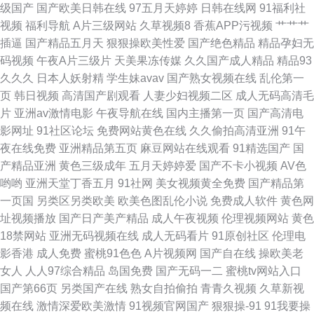
级国产
国产欧美日韩在线
97五月天婷婷
日韩在线网
91福利社
视频
福利导航
A片三级网站
久草视频8
香蕉APP污视频
艹艹艹
插逼
国产精品五月天
狠狠操欧美性爱
国产绝色精品
精品孕妇无
码视频
午夜A片三级片
天美果冻传媒
久久国产成人精品
精品93
久久久
日本人妖射精
学生妹avav
国产熟女视频在线
乱伦第一
页
韩日视频
高清国产剧观看
人妻少妇视频二区
成人无码高清毛
片
亚洲av激情电影
午夜导航在线
国内主播第一页
国产高清电
影网址
91社区论坛
免费网站黄色在线
久久偷拍高清亚洲
91午
夜在线免费
亚洲精品第五页
麻豆网站在线观看
91精选国产
国
产精品亚洲
黄色三级成年
五月天婷婷爱
国产不卡小视频
AV色
哟哟
亚洲天堂丁香五月
91社网
美女视频黄全免费
国产精品第
一页国
另类区另类欧美
欧美色图乱伦小说
免费成人软件
黄色网
址视频播放
国产日产美产精品
成人午夜视频
伦理视频网站
黄色
18禁网站
亚洲无码视频在线
成人无码看片
91原创社区
伦理电
影香港
成人免费
蜜桃91色色
A片视频网
国产自在线
操欧美老
女人
人人97综合精品
岛国免费
国产无码一二
蜜桃tv网站入口
国产第66页
另类国产在线
熟女自拍偷拍
青青久视频
久草新视
频在线
激情深爱欧美激情
91视频官网国产
狠狠操-91
91我要操