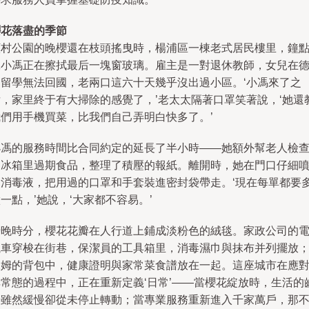
櫻花落盡的季節
顧村公園的晚櫻還在枝頭搖曳時，楊浦區一棟老式居民樓里，鐘
工小馮正在擦拭最后一塊窗玻璃。雇主是一對退休教師，女兒在
國留學無法回國，老兩口這六十天幾乎沒出過小區。‘小馮來了之
后，家里終于有大掃除的感覺了，’老太太隔著口罩笑著說，‘她還
我們用手機買菜，比我們自己弄明白快多了。’
小馮的服務時間比合同約定的延長了半小時——她額外幫老人檢
了冰箱里過期食品，整理了積壓的報紙。離開時，她在門口仔細
了消毒液，把用過的口罩和手套裝進密封袋帶走。‘現在每單都要
一點，’她說，‘大家都不容易。’
傍晚時分，櫻花花瓣在人行道上鋪成淡粉色的絨毯。家政公司的
瓶車穿梭在街巷，保潔員的工具箱里，消毒濕巾與抹布并列擺放
保姆的背包中，健康證明與家常菜食譜放在一起。這座城市在應
非常態的過程中，正在重新定義‘日常’——當櫻花綻放時，生活的
輪雖然緩慢卻從未停止轉動；當專業服務重新進入千家萬戶，那