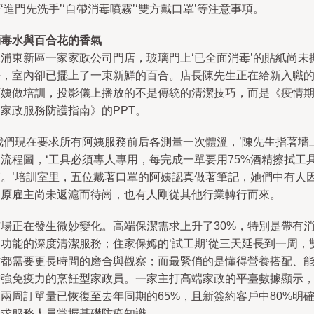
‘進門先洗手’‘自帶消毒噴霧’‘雙方戴口罩’等注意事項。
消毒水與百合花的香氣
在浦東新區一家家政公司門店，玻璃門上‘已全面消毒’的貼紙尚未
去，室內卻已擺上了一束新鮮的百合。店長陳先生正在給新入職
阿姨做培訓，投影儀上播放的不是傳統的清潔技巧，而是《疫情
家政服務防護指南》的PPT。
‘我們現在要求所有阿姨服務前后各測量一次體溫，’陳先生指著墻
的流程圖，‘工具必須專人專用，每完成一單要用75%酒精擦拭工
箱。’培訓室里，五位戴著口罩的阿姨認真做著筆記，她們中有人
為原雇主尚未返滬而待崗，也有人剛從其他行業轉行而來。
市場正在發生微妙變化。高端保潔需求上升了30%，特別是帶有
毒功能的深度清潔服務；住家保姆的‘試工期’從三天延長到一周，
方都需要更長時間的磨合與觀察；而最緊俏的是懂得營養搭配、
增強免疫力的烹飪型家政員。一家主打高端家政的平臺數據顯示
兩周訂單量已恢復至去年同期的65%，且新簽約客戶中80%明
要求服務人員掌握基礎防疫知識。