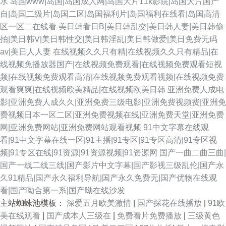
水
岛国www|岛国|岛国成人网|岛国大片11k影院|岛国大片国产
自|岛国二级片|岛国二区|岛国福利片|岛国福利在线看|岛国高清
区一区二在线看
美日韩看日B|美日韩乱交|美日韩人妻|美日韩偷
拍|美日韩V|美日韩性交|美日韩淫乱|美日韩做爱|美日免费无码
av|美日人人妻
在线视频久久只有精|在线视频久久只有精品|在
线视频免播放器国产|在线视频免费观看|在线视频免费观看短视
频|在线视频免费观看高清|在线视频免费观看视频|在线视频免费
观看爽爽|在线视频欧美精品|在线视频欧美日韩
亚洲免费人成电
影|亚洲免费人成久久|亚洲免费三级电影|亚洲免费视频费|亚洲免
费视频日本一区二区|亚洲免费视频在线|亚洲免费天堂|亚洲免费
网|亚洲免费网站|亚洲免费网站观看视频
91中文字幕在线观
看|91中文字幕在线一区|91主播|91专区|91专区高清|91专区视
频|91专区在线|91资源|91资源视频|91资源网
国产一曲二曲三曲|
国产一线二线三线|国产影片中文字幕|国产影视三级乱伦|国产永
久91精品|国产永久福利导航|国产永久免费无|国产优物在线观
看|国产呦合第一系|国产呦在线沙发
主站蜘蛛池模板：
深爱五月欧美激情
|
国产探花在线播放
|
91欧
美在线观看
|
国产成本人三级在
|
免费看片免费播放
|
三级黄色