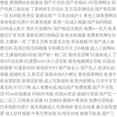
整版
黄视网站在线播放
国产片自拍
国产在线91
AV亚洲网址
国
产经典三级在线
丁香婷婷五月综合
五月花亚洲综合
国产影院第
色网1区 伊人222成人网 超碰人人草人人干 久久五月资源网 婷婷国产视频
一页
乱码欧美孕交
超碰在线艹
日本在线护士
黄色三级免费网址
香港电影伦理片
91黄色电影
亚洲一区成人视频
国产福利电影
99国产9 午夜香蕉福利视频 久草视频资源站 手机看片玖玖草 丰满熟妇大乳
日韩成人影片
男的天堂网AV
国产精品尤物在
免费a一毛片
欧美
肠交扩张另类
最新亚洲日韩精品
欧美在线视频
免费黄色网址在
做爰 伊人成成人 黄色链接在线观看 日韩美女电影 91视额 国产丝袜综合在线
线
主播第一页
丁香五月网
性爱东京热
草逼视频78
国产成人免
费无码
高清日韩无码视频
宗和网五月天
日b视频
成人三级网站
91极速视频 欧美韩性生在线看 超碰大青青97 久久尹人综合网 婷婷丁香五月
在
主播福利姬h在线
国产精一精二区
基情涩涩网
51漫画成人
丁
香5月综合网
91爱爱com
伊人涩涩射
黄色视频网址导航
91国在
导航 福利黄色 欧美日韩国产在线 尤物福利导航 青娱乐天天影院 草逼福利 玖
线观看
91最新自拍
黄色软件91
国产操女人
国产乱人
欧美乱欲
视频
超碰吃瓜
久草涩涩
最新在线A片网址
黄色视屏网站
欧美午
玖玖草网 99插逼王 久久草午夜福利 91c在线 豆花视频导航 欧美乱轮另类 伊
夜寂寞影院
新视觉影视
成人写真福利
欧美内射网址
日本中文字
幕无码
97日穴网
成人免费在线
精品国产免费观看
国产不卡高
人A片 超碰在线91站 91传媒网站 欧美大胆a 亚洲日本性爱 超碰入口 免费超
清
91av在线播放
91制作传媒
岛国av资源
超碰91资源
国产乱一
乱二乱三
日韩美女直播
91尤物69
蜜桃午夜激情
免费伦理电影
碰 成人网址在线播放 欧美日韩七区 伊人成人在线网 岛国av免费 日本有码日
日本电影伦理片
黄瓜视频成人
性爱婷婷
爱豆在线看
麻豆影院爱
爱
成人软件视频
午夜宅男在线
91专区在线
狠狠干欧美
国产三
韩高清 久久97视屏 超碰97成人在线 欧美伦埋乱码午夜 伊人三级片