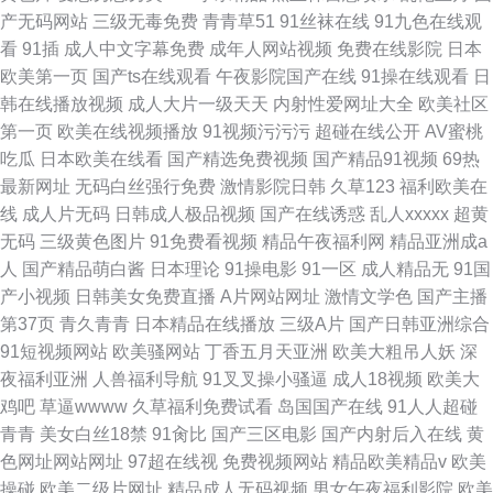
产无码网站
三级无毒免费
青青草51
91丝袜在线
91九色在线观
看
91插
成人中文字幕免费
成年人网站视频
免费在线影院
日本
欧美第一页
国产ts在线观看
午夜影院国产在线
91操在线观看
日
韩在线播放视频
成人大片一级天天
内射性爱网址大全
欧美社区
第一页
欧美在线视频播放
91视频污污污
超碰在线公开
AV蜜桃
吃瓜
日本欧美在线看
国产精选免费视频
国产精品91视频
69热
最新网址
无码白丝强行免费
激情影院日韩
久草123
福利欧美在
线
成人片无码
日韩成人极品视频
国产在线诱惑
乱人xxxxx
超黄
无码
三级黄色图片
91免费看视频
精品午夜福利网
精品亚洲成a
人
国产精品萌白酱
日本理论
91操电影
91一区
成人精品无
91国
产小视频
日韩美女免费直播
A片网站网址
激情文学色
国产主播
第37页
青久青青
日本精品在线播放
三级A片
国产日韩亚洲综合
91短视频网站
欧美骚网站
丁香五月天亚洲
欧美大粗吊人妖
深
夜福利亚洲
人兽福利导航
91叉叉操小骚逼
成人18视频
欧美大
鸡吧
草逼wwww
久草福利免费试看
岛国国产在线
91人人超碰
青青
美女白丝18禁
91肏比
国产三区电影
国产内射后入在线
黄
色网址网站网址
97超在线视
免费视频网站
精品欧美精品v
欧美
操碰
欧美二级片网址
精品成人无码视频
男女午夜福利影院
欧美