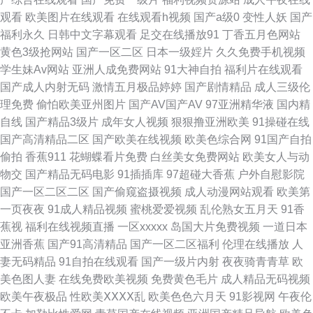
观看
欧美图片在线观看
在线观看h视频
国产a级0
变性人妖
国产
集 丁香久久大香蕉 日韩综合色中色 Ts伪娘在线调教 玖玖资源中文字幕 午夜
福利永久
日韩中文字幕观看
足交在线播放91
丁香五月色网站
黄色3级抢网站
国产一区二区
日本一级婬片
久久免费手机视频
福利三区 成人视频迅雷下载 91社区视频网站 欧美AA大片 在线天堂乱轮网站
学生妹Av网站
亚洲人成免费网站
91大神自拍
福利片在线观看
国产成人内射无码
激情五月极品婷婷
国产剧情精品
成人三级伦
国产传媒中文字幕 日韩无码三级片 狠色色av 色先锋1 久久视av 日本A片色
理免费
偷怕欧美亚州图片
国产AV国产AV
97亚洲精华液
国内精
自线
国产精品3级片
成年女人视频
狠狠撸亚洲欧美
91操碰在线
情网站 在线青青草av 欧美毛片网 成人午夜蜜桃 日韩w欧美s 影视先锋色色
国产高清精品二区
国产欧美在线视频
欧美色综合网
91国产自拍
偷拍
香蕉911
花蝴蝶看片免费
白丝美女免费网站
欧美女人与动
国产第一码页 久久人妻人人操 人妻自拍色图 91素人在线 久久狠狠综合 女同
物交
国产精品无码电影
91插插库
97超碰大香蕉
户外自慰影院
国产一区二区二区
国产偷窥盗摄视频
成人动漫网站观看
欧美第
网站黄 亚洲黄色电影网站 www国产n免费 福利网址在线导航 人妻自拍色图
一页夜夜
91成人精品视频
蜜桃爱爱视频
乱伦熟女五月天
91香
蕉视
福利在线视频直播
一区xxxxx
岛国大片免费视频
一道日本
午夜首页日韩 91新片 韩国无码一级 91大香蕉自慰 国产白丝三区 日本免费高
亚洲香蕉
国产91高清精品
国产一区二区福利
伦理在线播放
人
妻无码精品
91自拍在线观看
国产一级片内射
夜夜骑青青草
欧
清网站 99大香蕉久久 国产成人AV 免费看的91 影音先锋丝袜丝足 福利网导
美色图人妻
在线免费欧美视频
免费黄色毛片
成人精品无码视频
欧美午夜极品
性欧美ⅩⅩⅩⅩ乱
欧美色色六月天
91影视网
午夜伦
航 avtt自拍 国产福利久久 蜜臀96超碰 中文字幕日韩色 超碰av天堂 欧美性爱