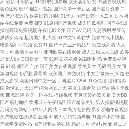
人
最新日韩精品
91福利视频导航
欧美喷水影院
91爱爱视频
欧
美色图论坛
91榴莲小视频
国产高清一卡新区
国产看片资源
二
变态另类成人 日日操操操 国产精品精品久久 天天肏屄天天艹 国产91足交视
色吧97资源站
欧美日韩另类0
91华人
国产日韩一区二区
日本网
站在线免费
免费潮喷
91原创国产视频
成人吃瓜福利
国产在线9
频 午夜成人福利av 国产在线观看亚毛 操日本人妻 91n成人网站 加勒比宅男
操碰高清免费视频
午夜电影全集
国产AV无码
人妻系列
爱豆传
媒倩女幽魂
超清国产剧大全
91中文字幕在线
免费在线小视频
天堂 亚洲精品露脸自拍 成人伊人性爱网 久久999 日韩激情网 97亚色 国产精
吃瓜福利小视频
免费91
国产日产亚洲精品
91社在线高清
人人
草香蕉
激情另类图片
亚洲欧美在线观看
成人三级成人三级
欧美
品97 欧美A片色图图片 超碰成人91 欧美日韩另类另类 97伊人网 久久性交
老女人bb
日日操第一页
91网豆花视频
91福利剧场
免费影视观
看
91视频国产自拍
国产美女在线视频
欧美又大
无码四虎
女同
亚洲超碰青青人人 97人人草人人爱 国产a算你色视频 青娱乐天天影院 精品
激吻视频
极品性爱导航
欧美国产拳交喷奶
中文字幕第三页
超碰
成人影视
欧美日韩中文一区
手机看片1204
91色快播
福利撸影
视频99 午夜性交影院 国产不卡视频 天天骚天天操 91一区视频 高清AV无码
院
激情五月天国产
综合网五月天
美女主播青草
国产高清不卡视
频
四虎影视
欧美一区在线
操碰视频
五月天婷婷欧美
欧美大BB
麻豆爱豆村映画 丝袜颜射AV网 91蝌蚪在线视频 黄色片日本学生妹 影音先锋
国产福利啪啪
欧洲成人午夜精品
国产精品美乳
男人操蜜桃视频
无码射精网站
18成年人网站
日本高清电影网
男女啪啪午夜视频
自拍在线 国产熟女性爱网站 丝袜足交资源 91国产福利视频 大香蕉伊在线9
免费电影在线观看
亚洲ab
成人少妇视频导航
91国产小青蛙
国
产成年免费网站
国产视频高清在线
精品香蕉
求a片网址
麻豆tv
久久只这里有精品 日韩一期二期婷婷 51视频你懂得 在线免费观看91 麻豆果