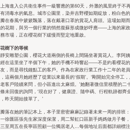
當上海進入公共衛生事件一級響應的第60天，外灘的風里終于不
只有消毒水的氣息。城市公園里，染井吉野櫻如期綻放，粉白色
花瓣在春風中簌簌飄落，落在戴著口罩的賞花人肩頭。這場如期
至的花期，與另一個行業的悄然復蘇形成微妙呼應——上海的家
服務市場，正在櫻花樹下緩慢而堅定地重啟。
櫻花樹下的等候
在靜安雕塑公園，櫻花大道兩側的長椅上間隔坐著賞花人。李阿
已經在這里坐了半個下午，她的手機不時響起——不是約看櫻花
朋友，而是尋找鐘點工的客戶。作為在家政行業工作十二年的老
，這兩個月她經歷了從業以來最長的‘假期’。‘剛開始完全停工，
來老客戶陸續來問，但小區進出太麻煩。’她翻著微信里積壓的二
多條未回復的詢問，‘現在好了，健康證、隨申碼、行程軌跡都齊
，昨天開始接單了。’
花瓣落在她的筆記本上，本子里密密麻麻記錄著未來一周的排班
周一徐匯區張先生家深度保潔，周二幫虹口區新手媽媽做月子餐
周三至周五在長寧區照顧一位獨居老人…每個地址后面都詳細標