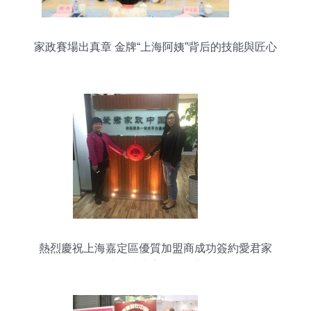
家政賽場出真章 金牌“上海阿姨”背后的技能與匠心
熱烈慶祝上海嘉定區優質加盟商成功簽約愛君家
政，共筑滬上家政服務新標桿