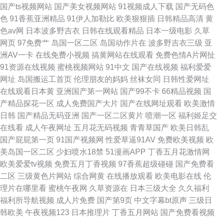
国产ts视频网站
国产美女视频网站
91视频成人下载
国产无码色
色
91香蕉亚洲精品
91伊人加勒比
欧美狠狠插
日韩精品高清
黄
色av网
日本波多野吉衣
日韩在线观看精品
日本一级电影
久草
网页
97免费艹
岛国一区二区
岛国动作片在
波多野吉衣三级
亚
洲AV一卡
在线免费小视频
搞黄网站在线观看
免费色情A片网扯
91资源在线视频
蜜桃视频网站
91中文
国产在线视频
福利爱爱
网址
岛国搬运工首页
伦理朋友的妈妈
丝袜女同
日韩性爱网址
在线观看日本黄
亚洲国产第一网站
国产99不卡
66精品视频
国
产精品探花一区
成人免费国产大片
国产在线网址观看
欧美激情
日韩
国产精品无码亚洲
国产一区二区黄片
喷潮一区
福利姬足交
在线看
成人午夜网址
五月花无码视频
青青草国产
欧美日韩乱
国产屁屁第一页
91国产视频网
性爱草逼91AV
免费欧美视频
欧
美岛国一区二区
少妇喷水18禁
51漫画APP
丁香五月花激情网
欧美爱爱tv视频
免费五月丁香视频
97香蕉超级碰碰
国产免费看
二区
三级黄色片网站
综合网黄
在线播放观看
欧美电影在线
伦
理片在哪里看
蜜桃午夜网
久草资源在
日本三级大全
久久福利
福利所导航视频
成人片免费
国产第9页
中文字幕bt原声
三级日
韩欧美
午夜视频123
日本推理片
丁香五月网站
国产免费看视频