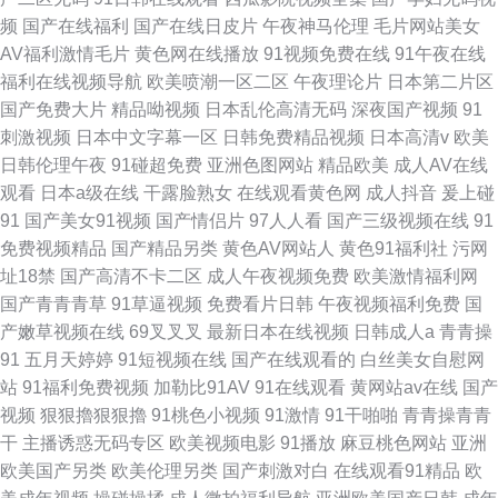
频
国产在线福利
国产在线日皮片
午夜神马伦理
毛片网站美女
AV福利激情毛片
黄色网在线播放
91视频免费在线
91午夜在线
福利在线视频导航
欧美喷潮一区二区
午夜理论片
日本第二片区
国产免费大片
精品呦视频
日本乱伦高清无码
深夜国产视频
91
刺激视频
日本中文字幕一区
日韩免费精品视频
日本高清v
欧美
日韩伦理午夜
91碰超免费
亚洲色图网站
精品欧美
成人AV在线
观看
日本a级在线
干露脸熟女
在线观看黄色网
成人抖音
爰上碰
91
国产美女91视频
国产情侣片
97人人看
国产三级视频在线
91
免费视频精品
国产精品另类
黄色AV网站人
黄色91福利社
污网
址18禁
国产高清不卡二区
成人午夜视频免费
欧美激情福利网
国产青青青草
91草逼视频
免费看片日韩
午夜视频福利免费
国
产嫩草视频在线
69叉叉叉
最新日本在线视频
日韩成人a
青青操
91
五月天婷婷
91短视频在线
国产在线观看的
白丝美女自慰网
站
91福利免费视频
加勒比91AV
91在线观看
黄网站av在线
国产
视频
狠狠擼狠狠擼
91桃色小视频
91激情
91干啪啪
青青操青青
干
主播诱惑无码专区
欧美视频电影
91播放
麻豆桃色网站
亚洲
欧美国产另类
欧美伦理另类
国产刺激对白
在线观看91精品
欧