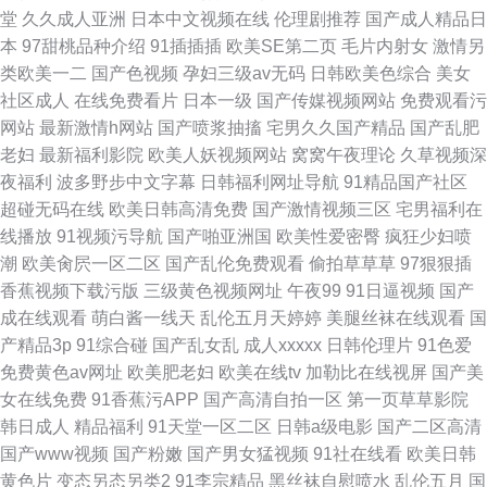
堂
久久成人亚洲
日本中文视频在线
伦理剧推荐
国产成人精品日
本
97甜桃品种介绍
91插插插
欧美SE第二页
毛片内射女
激情另
类欧美一二
国产色视频
孕妇三级av无码
日韩欧美色综合
美女
社区成人
在线免费看片
日本一级
国产传媒视频网站
免费观看污
网站
最新激情h网站
国产喷浆抽搐
宅男久久国产精品
国产乱肥
老妇
最新福利影院
欧美人妖视频网站
窝窝午夜理论
久草视频深
夜福利
波多野步中文字幕
日韩福利网址导航
91精品国产社区
超碰无码在线
欧美日韩高清免费
国产激情视频三区
宅男福利在
线播放
91视频污导航
国产啪亚洲国
欧美性爱密臀
疯狂少妇喷
潮
欧美肏屄一区二区
国产乱伦免费观看
偷拍草草草
97狠狠插
香蕉视频下载污版
三级黄色视频网址
午夜99
91日逼视频
国产
成在线观看
萌白酱一线天
乱伦五月天婷婷
美腿丝袜在线观看
国
产精品3p
91综合碰
国产乱女乱
成人xxxxx
日韩伦理片
91色爱
免费黄色av网址
欧美肥老妇
欧美在线tv
加勒比在线视屏
国产美
女在线免费
91香蕉污APP
国产高清自拍一区
第一页草草影院
韩日成人
精品福利
91天堂一区二区
日韩a级电影
国产二区高清
国产www视频
国产粉嫩
国产男女猛视频
91社在线看
欧美日韩
黄色片
变态另态另类2
91李宗精品
黑丝袜自慰喷水
乱伦五月
国