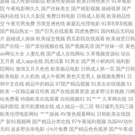
超碰
成人性爱aa影院
欧美性爱插插
欧美日韩色黄片
91草莓影
院
午夜电影网久久
国产丝袜美女
国产精彩视频
操碰视屏
国产
色色 伊人综合影院AV 丁香五月综合网 蜜臀网站91cb 丝袜91Porn 51福利社
福利在线
91久久影院
免费日韩电影
日韩成人影视
欧美精品性
交
午夜宅男免费
另类亚洲色情
家庭乱伦理电影
91草B草B视频
在线 日本欧美另类 91精品网站免费 超碰97最新 韩国电影片 微拍福利91 超
国产精品熟女一
国产巨乳在线观看
四虎免费91
国内精品无码短
片
超碰成人操操
欧美猛交视频
西瓜影院在线观看
欧美做受日韩
碰搁操逼 女优天堂 日韩欧美精品撸 香蕉视屏 海角AV AV瑟瑟瑟 另类网站 日
国产在线一
国产原创视频在线
国产视频高清
国产丝袜一区
黄色
av网址大全
人妻乱视
国产成人在线网站
久草视频资源站
综合
韩精品免费 亚洲涩涩免费 www性另类 日韩肏屄av 99热深夜操逼网 国产肏
五月香
成人app在线
四虎试看
91男女
国产男小鲜肉同
福利影
院网站
激情五月天色色
欧美极品电影
日韩成人第一页
国产日韩
屄片 欧洲极品另类 性爱探花 韩国午夜AV 日本熟女另类 91网站入口桃色 国
欧美电影
久久机热
成人午夜网
黄色天堂男人
操视频免费91
日
韩中文在线
精品中的精品
97国产精品视频
91美女在线视频
51
产日韩欧美足交 日本不卡线在免费 a片三级片 久草资源在线视频 日本日逼
欧美
一区精品麻豆经典
国产在线观看资源
波多野洁衣视频
污网
站免费看
特级欧美在线观看
自拍视频91
91艹艹
久草网在线
18
亚洲3级电影网 日本电影色色 91大神网站 韩国AV无码 欧美变态性交 午夜18
福利影院
老司机蜜桃在线
成人精品一区二区
韩日爆乳无码三级
欧美伦理电影网站
艹艹操操
AV黄色观看网站
日韩欧美在线国
福利 久草福利在线新 亚州撸撸成人网站 91在线超 欧美精品性交 影视先锋色
产
新91视频网
国产精品分类在线
97午夜福利视频
岛国AV动作
无码
波多野吉依电影
小h片免费
国产精品色色视屏
国产午夜成
AV 黑人大吊 欧美三极 天天爽天天弄 中文1区 wwwcom色色 影音无码Av网