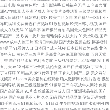
三级电影
免费黄色网址
成年版快手
日韩福利无码
四虎四房
亚
洲AV在线豆花
亚洲区成人
美女黄片免费观看
三级网站视频网
成人日韩精品
日韩福利专区
欧美二区女同
国产精品一区91
小x
导航福利
免费黄色在线视频
91原创视频
欧美日韩小视频
国产
成人在线无码
91黑料不
国产极品自拍
岛国最大色网站
精品无
码国产二品
欧美一及片
激情网婷婷
人妖大片
91天堂影视
国产
www
成年人伦理片
高清日韩电影
国产尤物视频在线
超碰福利
97视屏
91看片入口
日本国产成人视频
日本日韩欧美在线
黄色
资料入口
黄色网三级毛片
最新黄色av
麻豆影院免费
五月天堂
丁香
国产精品水多
福利所导航
三级视频网站J
51福利影院
丁香
五月天av
18日本三级全黄
乱伦天堂
国产在线短视频
丁香五月
丁香婷婷
91精品又
爱豆传媒下载
丁香九月国产主播
美女网站
视频黄
A片com
美女福利在线观看
狼人激情网
伦理片香港
极品
福利导航
黄色三级最新免费
91嫩草国产
午夜成年人网站
免费
国产高清视频
91草莓
丝瓜视频污成人
国产亚洲视品在线
国产
玖玖
国产免费毛不卡片
久久无码
国产精品网络
孕妇无码在线
91手机论坛
91视频新地址
91日逼
午夜啪视频
91啪水蜜桃网
国
产二区无码
91日韩在线观看
西瓜影院视频全集
国产孕妇无码视