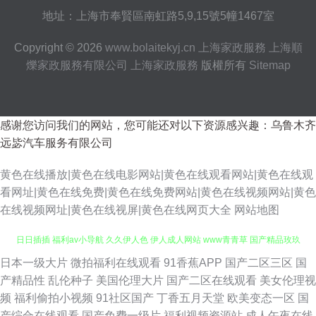
地址：上海市奉賢區南虹路5,9,15號5幢1467室
Copyright © 2026
www.bolaitekyj.cn
上海家政服務
上海順
爍家政服務有限公司
上海家政服務
版權所有
Sitemap
感谢您访问我们的网站，您可能还对以下资源感兴趣：乌鲁木齐
远毖汽车服务有限公司
黄色在线播放|黄色在线电影网站|黄色在线观看网站|黄色在线观
看网址|黄色在线免费|黄色在线免费网站|黄色在线视频网站|黄色
在线视频网址|黄色在线视屏|黄色在线网页大全
网站地图
日日插插 福利av小导航 久久伊人色 伊人成人网站 www青青草 国产精品玫玖
日本一级大片
微拍福利在线观看
91香蕉APP
国产二区三区
国
玖玖 免费mv观看入口 亚洲黄色AU www青艹 久草视频福利资源 日韩H小电
产精品性
乱伦种子
美国伦理大片
国产二区在线观看
美女伦理视
频
福利偷拍小视频
91社区国产
丁香五月天堂
欧美变态一区
国
影 97色se 久久蜜桃精品屋 日本A∨在线观看 www偷拍好色片 麻豆传媟精选
产综合在线观看
国产免费一级片
福利视频资源站
成人午夜在线